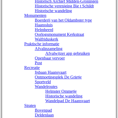
Historisch Archief Midden-Groningen
Historische vereniging Bie t Schildt
Historische wandeling
Monumenten
Boerderij van het Oldambster type
Haanssluis
Helmheerd
Oorlogsmonument Kerkstraat
Walfriduskerk
Praktische informatie
Afvalinzameling
Afvalwijzer app gebruiken
Openbaar vervoer
Post
Recreatie
Ijsbaan Haansvaart
Ontmoetingsplek De Grietje
Sportveld
Wandelroutes
Helmster Ommetje
Historische wandeling
Wandelpad De Haansvaart
Straten
Bovenpad
Deldenlaan