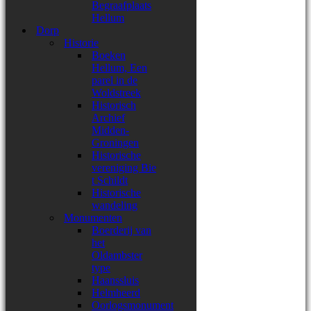
Begraafplaats
Hellum
Dorp
Historie
Boeken
Hellum, Een
parel in de
Woldstreek
Historisch
Archief
Midden-
Groningen
Historische
vereniging Bie
t Schildt
Historische
wandeling
Monumenten
Boerderij van
het
Oldambster
type
Haanssluis
Helmheerd
Oorlogsmonument