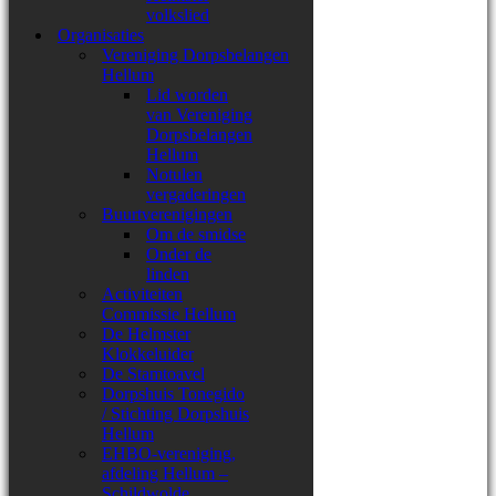
volkslied
Organisaties
Vereniging Dorpsbelangen
Hellum
Lid worden
van Vereniging
Dorpsbelangen
Hellum
Notulen
vergaderingen
Buurtverenigingen
Om de smidse
Onder de
linden
Activiteiten
Commissie Hellum
De Helmster
Klokkeluider
De Stamtoavel
Dorpshuis Tonegido
/ Stichting Dorpshuis
Hellum
EHBO-vereniging,
afdeling Hellum –
Schildwolde