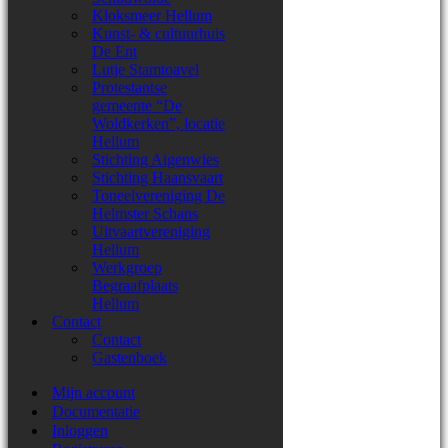
Kloksmeer Hellum
Kunst- & cultuurhuis
De Ent
Lutje Stamtoavel
Protestantse
gemeente “De
Woldkerken”, locatie
Hellum
Stichting Aigenwies
Stichting Haansvaart
Toneelvereniging De
Helmster Schans
Uitvaartvereniging
Hellum
Werkgroep
Begraafplaats
Hellum
Contact
Contact
Gastenboek
Mijn account
Documentatie
Inloggen