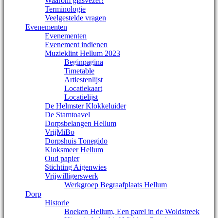
Waarom glasvezel?
Terminologie
Veelgestelde vragen
Evenementen
Evenementen
Evenement indienen
Muzieklint Hellum 2023
Beginpagina
Timetable
Artiestenlijst
Locatiekaart
Locatielijst
De Helmster Klokkeluider
De Stamtoavel
Dorpsbelangen Hellum
VrijMiBo
Dorpshuis Tonegido
Kloksmeer Hellum
Oud papier
Stichting Aigenwies
Vrijwilligerswerk
Werkgroep Begraafplaats Hellum
Dorp
Historie
Boeken Hellum, Een parel in de Woldstreek