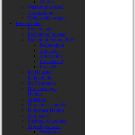
ViberQ
Waarom glasvezel?
Terminologie
Veelgestelde vragen
Evenementen
Evenementen
Evenement indienen
Muzieklint Hellum 2023
Beginpagina
Timetable
Artiestenlijst
Locatiekaart
Locatielijst
De Helmster
Klokkeluider
De Stamtoavel
Dorpsbelangen
Hellum
VrijMiBo
Dorpshuis Tonegido
Kloksmeer Hellum
Oud papier
Stichting Aigenwies
Vrijwilligerswerk
Werkgroep