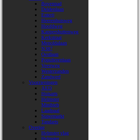
Bovenpad
Deldenlaan
Enterij
Heerenhuisweg
Hoofdweg
Kappershuttenweg
Kerkstraat
Menoldalaan
N387
Oestlaan
Populierenlaan
Veenweg
Westerzanden
Zandwerf
Voorzieningen
AED
Huisarts
Helmster
Minibieb
Laadpaal
Supermarkt
Tandarts
Overige
Helmster vlag
Helmster