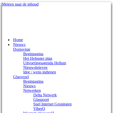
Meteen naar de inhoud
Mijn account
Documentatie
Inloggen
Registreren
Home
Nieuws
Dorpsvisie
Beginpagina
Het Helmster plan
Uitvoeringsagenda Hellum
Nieuwsbrieven
Idee / wens indienen
Glasvezel
Beginpagina
Nieuws
Netwerken
Delta Netwerk
Glaspoort
Snel Internet Groningen
ViberQ