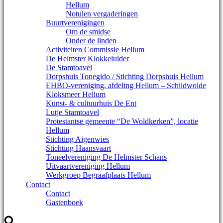
Hellum
Notulen vergaderingen
Buurtverenigingen
Om de smidse
Onder de linden
Activiteiten Commissie Hellum
De Helmster Klokkeluider
De Stamtoavel
Dorpshuis Tonegido / Stichting Dorpshuis Hellum
EHBO-vereniging, afdeling Hellum – Schildwolde
Kloksmeer Hellum
Kunst- & cultuurhuis De Ent
Lutje Stamtoavel
Protestantse gemeente “De Woldkerken”, locatie
Hellum
Stichting Aigenwies
Stichting Haansvaart
Toneelvereniging De Helmster Schans
Uitvaartvereniging Hellum
Werkgroep Begraafplaats Hellum
Contact
Contact
Gastenboek