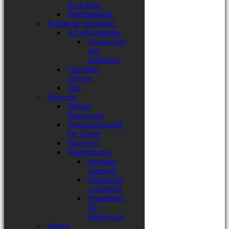
Kerkstraat
Walfriduskerk
Praktische informatie
Afvalinzameling
Afvalwijzer
app
gebruiken
Openbaar
vervoer
Post
Recreatie
Ijsbaan
Haansvaart
Ontmoetingsplek
De Grietje
Sportveld
Wandelroutes
Helmster
Ommetje
Historische
wandeling
Wandelpad
De
Haansvaart
Straten