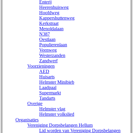
Enterij
Heerenhuisweg
Hoofdweg
Kappershuttenweg
Kerkstraat
Menoldalaan
N387
Oestlaan
Populierenlaan
Veenweg
Westerzanden
Zandwerf
Voorzieningen
AED
Huisarts
Helmster Minibieb
Laadpaal
Supermarkt
Tandarts
Overige
Helmster vlag
Helmster volkslied
Organisaties
Vereniging Dorpsbelangen Hellum
Lid worden van Vereniging Dorpsbelangen