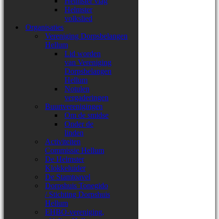
Helmster vlag
Helmster
volkslied
Organisaties
Vereniging Dorpsbelangen
Hellum
Lid worden
van Vereniging
Dorpsbelangen
Hellum
Notulen
vergaderingen
Buurtverenigingen
Om de smidse
Onder de
linden
Activiteiten
Commissie Hellum
De Helmster
Klokkeluider
De Stamtoavel
Dorpshuis Tonegido
/ Stichting Dorpshuis
Hellum
EHBO-vereniging,