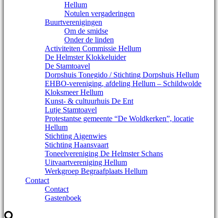
Hellum
Notulen vergaderingen
Buurtverenigingen
Om de smidse
Onder de linden
Activiteiten Commissie Hellum
De Helmster Klokkeluider
De Stamtoavel
Dorpshuis Tonegido / Stichting Dorpshuis Hellum
EHBO-vereniging, afdeling Hellum – Schildwolde
Kloksmeer Hellum
Kunst- & cultuurhuis De Ent
Lutje Stamtoavel
Protestantse gemeente “De Woldkerken”, locatie
Hellum
Stichting Aigenwies
Stichting Haansvaart
Toneelvereniging De Helmster Schans
Uitvaartvereniging Hellum
Werkgroep Begraafplaats Hellum
Contact
Contact
Gastenboek