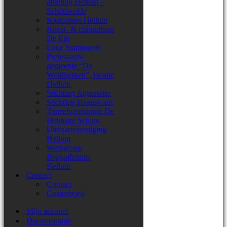
afdeling Hellum –
Schildwolde
Kloksmeer Hellum
Kunst- & cultuurhuis
De Ent
Lutje Stamtoavel
Protestantse
gemeente “De
Woldkerken”, locatie
Hellum
Stichting Aigenwies
Stichting Haansvaart
Toneelvereniging De
Helmster Schans
Uitvaartvereniging
Hellum
Werkgroep
Begraafplaats
Hellum
Contact
Contact
Gastenboek
Mijn account
Documentatie