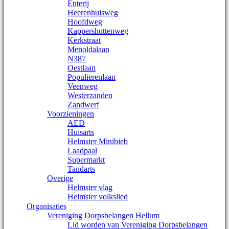
Enterij
Heerenhuisweg
Hoofdweg
Kappershuttenweg
Kerkstraat
Menoldalaan
N387
Oestlaan
Populierenlaan
Veenweg
Westerzanden
Zandwerf
Voorzieningen
AED
Huisarts
Helmster Minibieb
Laadpaal
Supermarkt
Tandarts
Overige
Helmster vlag
Helmster volkslied
Organisaties
Vereniging Dorpsbelangen Hellum
Lid worden van Vereniging Dorpsbelangen