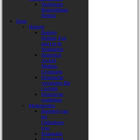
Werkgroep
Begraafplaats
Hellum
Dorp
Historie
Boeken
Hellum, Een
parel in de
Woldstreek
Historisch
Archief
Midden-
Groningen
Historische
vereniging Bie
t Schildt
Historische
wandeling
Monumenten
Boerderij van
het
Oldambster
type
Haanssluis
Helmheerd