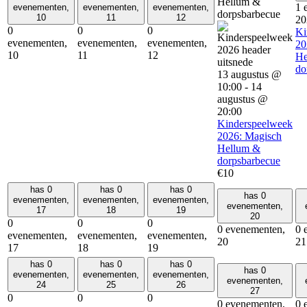
Hellum &
1 
evenementen,
evenementen,
evenementen,
dorpsbarbecue
10
11
12
20
0
0
0
Ki
evenementen,
evenementen,
evenementen,
20
10
11
12
He
do
13 augustus @
10:00
-
14
augustus @
20:00
Kinderspeelweek
2026: Magisch
Hellum &
dorpsbarbecue
€10
has 0
has 0
has 0
has 0
evenementen,
evenementen,
evenementen,
evenementen,
17
18
19
20
0
0
0
0 evenementen,
0 
evenementen,
evenementen,
evenementen,
20
21
17
18
19
has 0
has 0
has 0
has 0
evenementen,
evenementen,
evenementen,
evenementen,
24
25
26
27
0
0
0
0 evenementen,
0 