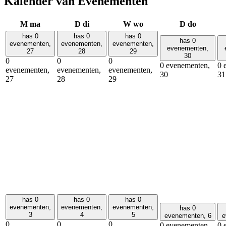
Kalender van Evenementen
M
ma
D
di
W
wo
D
do
has 0
has 0
has 0
has 0
evenementen,
evenementen,
evenementen,
evenementen,
27
28
29
30
0
0
0
0 evenementen,
0 
evenementen,
evenementen,
evenementen,
30
31
27
28
29
has 0
has 0
has 0
evenementen,
evenementen,
evenementen,
has 0
3
4
5
evenementen,
6
e
0
0
0
0 evenementen,
0 