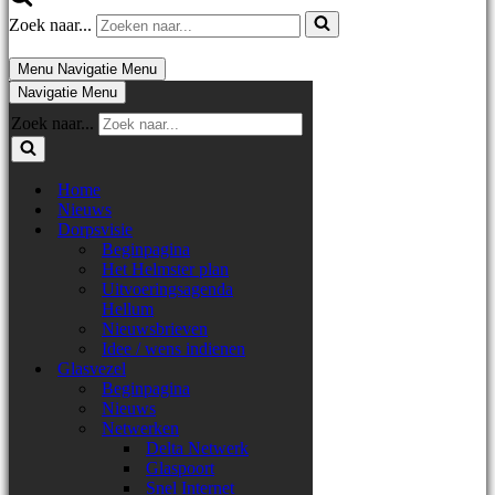
Zoek naar...
Menu
Navigatie Menu
Navigatie Menu
Zoek naar...
Home
Nieuws
Dorpsvisie
Beginpagina
Het Helmster plan
Uitvoeringsagenda
Hellum
Nieuwsbrieven
Idee / wens indienen
Glasvezel
Beginpagina
Nieuws
Netwerken
Delta Netwerk
Glaspoort
Snel Internet