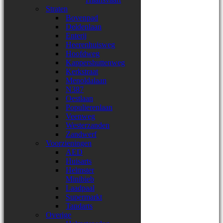
Straten
Bovenpad
Deldenlaan
Enterij
Heerenhuisweg
Hoofdweg
Kappershuttenweg
Kerkstraat
Menoldalaan
N387
Oestlaan
Populierenlaan
Veenweg
Westerzanden
Zandwerf
Voorzieningen
AED
Huisarts
Helmster
Minibieb
Laadpaal
Supermarkt
Tandarts
Overige