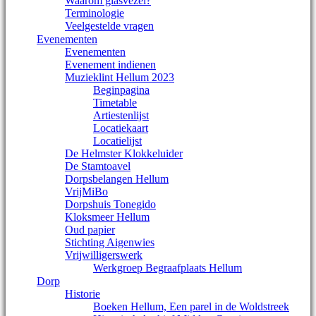
Waarom glasvezel?
Terminologie
Veelgestelde vragen
Evenementen
Evenementen
Evenement indienen
Muzieklint Hellum 2023
Beginpagina
Timetable
Artiestenlijst
Locatiekaart
Locatielijst
De Helmster Klokkeluider
De Stamtoavel
Dorpsbelangen Hellum
VrijMiBo
Dorpshuis Tonegido
Kloksmeer Hellum
Oud papier
Stichting Aigenwies
Vrijwilligerswerk
Werkgroep Begraafplaats Hellum
Dorp
Historie
Boeken Hellum, Een parel in de Woldstreek