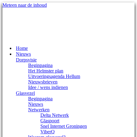
Meteen naar de inhoud
Mijn account
Documentatie
Inloggen
Registreren
Home
Nieuws
Dorpsvisie
Beginpagina
Het Helmster plan
Uitvoeringsagenda Hellum
Nieuwsbrieven
Idee / wens indienen
Glasvezel
Beginpagina
Nieuws
Netwerken
Delta Netwerk
Glaspoort
Snel Internet Groningen
ViberQ