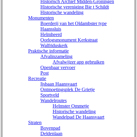
Historisch Archief Midden-Groningen
Historische vereniging Bie t Schildt
Historische wandeling
Monumenten
Boerderij van het Oldambster type
Haanssluis
Helmheerd
Oorlogsmonument Kerkstraat
Walfriduskerk
Praktische informatie
Afvalinzameling
Afvalwijzer app gebruiken
Openbaar vervoer
Post
Recreatie
Ijsbaan Haansvaart
Ontmoetingsplek De Grietje
Sportveld
Wandelroutes
Helmster Ommetje
Historische wandeling
Wandelpad De Haansvaart
Straten
Bovenpad
Deldenlaan