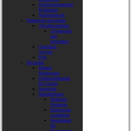
Oorlogsmonument
Kerkstraat
Walfriduskerk
Praktische informatie
Afvalinzameling
Afvalwijzer
app
gebruiken
Openbaar
vervoer
Post
Recreatie
Ijsbaan
Haansvaart
Ontmoetingsplek
De Grietje
Sportveld
Wandelroutes
Helmster
Ommetje
Historische
wandeling
Wandelpad
De
Haansvaart